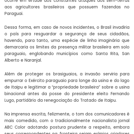
ocorre em virtude dos constantes ataques dos sem-terras
aos agricultores brasileiros que possuem fazendas no
Paraguai.
Dessa forma, em caso de novos incidentes, o Brasil invadiria
o país para resguardar a segurança de seus cidadãos,
havendo, para tanto, uma espécie de linha imaginária que
demarcaria os limites da presença militar brasileira em solo
paraguaio, englobando municípios como Santa Rita, San
Alberto e Naranjal.
Além de proteger os brasiguaios, a invasão serviria para
empurrar o Exército paraguaio para longe da usina e do lago
de Itaipu e legitimar a “propriedade brasileira” sobre a usina
binacional antes da posse do presidente eleito Fernando
Lugo, partidário da renegociação do Tratado de Itaipu.
Na imprensa escrita, felizmente, o tom dos comunicadores é
mais comedido, com o tradicionalmente nacionalista jornal
ABC Color adotando postura prudente a respeito, embora
seus correspondentes na fronteira sejam exímios criadores