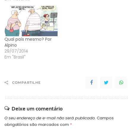
de pais e mães e está
descartando alimentos
da merenda escolar que
não foram usados
durante o período da
greve.
Qual país mesmo? Por
Alpino
29/07/2014
Em "Brasil"
COMPARTILHE
Deixe um comentário
O seu endereço de e-mail não será publicado.
Campos
obrigatórios são marcados com
*