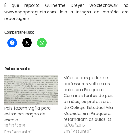
È que reporta Guilherme Dreyer Wojciechowski no
www.sopaparaguaia.com
, leia a integra da matéria em
reportagens.
Compartilhe isso:
Relacionado
Mães e pais pedem e
professores voltam as
aulas em Piraquara
Com insistentes de pais
e mães, os professores
do Colégio Estadual Vila
Pais fazem vigília para
Macedo, em Piraquara,
evitar ocupação de
retornaram às aulas. O
escola
diretor da colégio disse
13/05/2015
19/10/2016
que atendeu o clamor
Em "Assunto"
Em "Assunto"