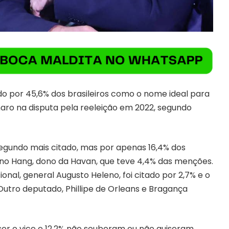
hido por 45,6% dos brasileiros como o nome ideal para
naro na disputa pela reeleição em 2022, segundo
 segundo mais citado, mas por apenas 16,4% dos
ano Hang, dono da Havan, que teve 4,4% das menções.
onal, general Augusto Heleno, foi citado por 2,7% e o
Outro deputado, Phillipe de Orleans e Bragança
ser o vice e 12,2% não souberam ou não quiseram