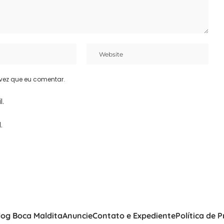
vez que eu comentar.
l.
.
log Boca Maldita
Anuncie
Contato e Expediente
Política de 