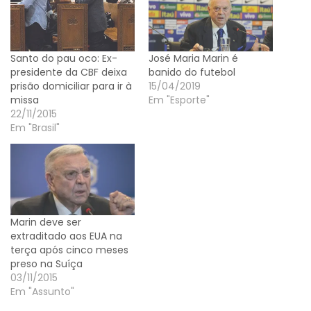
Santo do pau oco: Ex-
José Maria Marin é
presidente da CBF deixa
banido do futebol
prisão domiciliar para ir à
15/04/2019
missa
Em "Esporte"
22/11/2015
Em "Brasil"
Marin deve ser
extraditado aos EUA na
terça após cinco meses
preso na Suíça
03/11/2015
Em "Assunto"