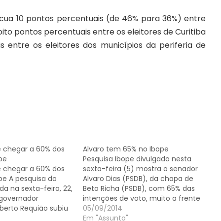
recua 10 pontos percentuais (de 46% para 36%) entre
oito pontos percentuais entre os eleitores de Curitiba
 entre os eleitores dos municípios da periferia de
 chegar a 60% dos
Alvaro tem 65% no Ibope
ope
Pesquisa Ibope divulgada nesta
 chegar a 60% dos
sexta-feira (5) mostra o senador
ope A pesquisa do
Alvaro Dias (PSDB), da chapa de
da na sexta-feira, 22,
Beto Richa (PSDB), com 65% das
 governador
intenções de voto, muito a frente
oberto Requião subiu
de seus adversários na disputa ao
05/09/2014
e votos espontâneos
Senado. Ricardo Gomyde
Em "Assunto"