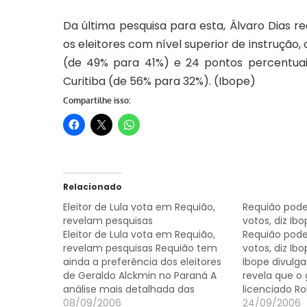
Da última pesquisa para esta, Álvaro Dias 
os eleitores com nível superior de instrução, 
(de 49% para 41%) e 24 pontos percentuais
Curitiba (de 56% para 32%).
(Ibope)
Compartilhe isso:
Relacionado
Eleitor de Lula vota em Requião,
Requião pode
revelam pesquisas
votos, diz Ib
Eleitor de Lula vota em Requião,
Requião pode
revelam pesquisas Requião tem
votos, diz Ib
ainda a preferência dos eleitores
Ibope divulga
de Geraldo Alckmin no Paraná A
revela que o
análise mais detalhada das
licenciado R
pesquisas que confirmaram a
08/09/2006
no número d
24/09/2006