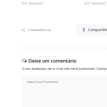
reeleição do governador Roberto
Em "Assunto"
e chega a 36%
Em "Assunto"
Requião (PMDB) já no primeiro
Requião cres
turno mostra que a situação do
desde a últi
segundo colocado é mais
segundo colo
complicada ainda…
Compartilh
COMPARTILHE
Deixe um comentário
O seu endereço de e-mail não será publicado.
Campo