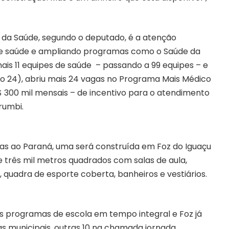
o da Saúde, segundo o deputado, é a atenção
 de saúde e ampliando programas como o Saúde da
ais 11 equipes de saúde – passando a 99 equipes – e
o 24), abriu mais 24 vagas no Programa Mais Médico
R$ 300 mil mensais – de incentivo para o atendimento
rumbi.
as ao Paraná, uma será construída em Foz do Iguaçu
e três mil metros quadrados com salas de aula,
o), quadra de esporte coberta, banheiros e vestiários.
os programas de escola em tempo integral e Foz já
 municipais, outras 10 na chamada jornada