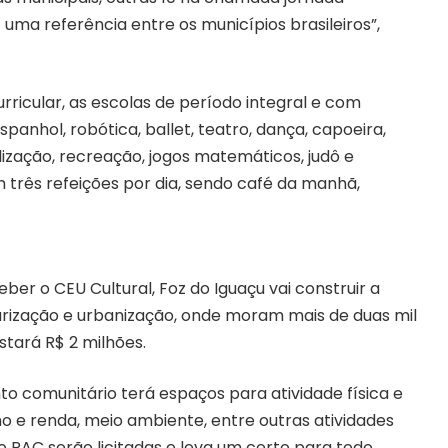
 uma referência entre os municípios brasileiros”,
ricular, as escolas de período integral e com
panhol, robótica, ballet, teatro, dança, capoeira,
alização, recreação, jogos matemáticos, judô e
rês refeições por dia, sendo café da manhã,
ber o CEU Cultural, Foz do Iguaçu vai construir a
arização e urbanização, onde moram mais de duas mil
stará R$ 2 milhões.
to comunitário terá espaços para atividade física e
o e renda, meio ambiente, entre outras atividades
vo PAC serão licitadas e leva um certo para todo