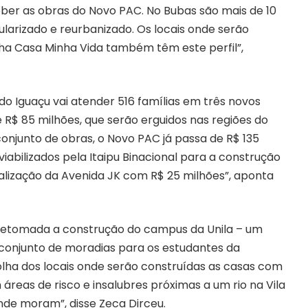
eber as obras do Novo PAC. No Bubas são mais de 10
larizado e reurbanizado. Os locais onde serão
ha Casa Minha Vida também têm este perfil”,
o Iguaçu vai atender 516 famílias em três novos
 R$ 85 milhões, que serão erguidos nas regiões do
njunto de obras, o Novo PAC já passa de R$ 135
iabilizados pela Itaipu Binacional para a construção
talização da Avenida JK com R$ 25 milhões”, aponta
á retomada a construção do campus da Unila – um
conjunto de moradias para os estudantes da
olha dos locais onde serão construídas as casas com
 áreas de risco e insalubres próximas a um rio na Vila
nde moram”, disse Zeca Dirceu.