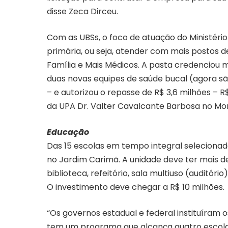
disse Zeca Dirceu.
Com as UBSs, o foco de atuação do Ministéri
primária, ou seja, atender com mais postos
Família e Mais Médicos. A pasta credenciou m
duas novas equipes de saúde bucal (agora sã
– e autorizou o repasse de R$ 3,6 milhões – 
da UPA Dr. Valter Cavalcante Barbosa no Mo
Educação
Das 15 escolas em tempo integral selecionad
no Jardim Carimã. A unidade deve ter mais d
biblioteca, refeitório, sala multiuso (auditóri
O investimento deve chegar a R$ 10 milhões.
“Os governos estadual e federal instituíram 
tem um programa que alcança quatro escolas