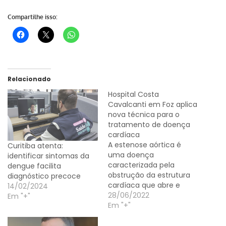
Compartilhe isso:
Relacionado
Hospital Costa
Cavalcanti em Foz aplica
nova técnica para o
tratamento de doença
cardíaca
A estenose aórtica é
Curitiba atenta:
uma doença
identificar sintomas da
caracterizada pela
dengue facilita
obstrução da estrutura
diagnóstico precoce
cardíaca que abre e
14/02/2024
fecha, regulando a
28/06/2022
Em "+"
passagem do sangue do
Em "+"
coração para o corpo.
Com sintomas como