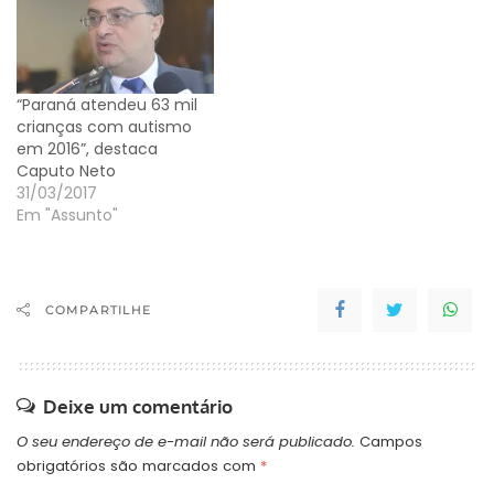
aperto no peito, falta de
ar e desmaio, o
diagnóstico é
semelhante a de um
“Paraná atendeu 63 mil
sopro cardíaco, e o
crianças com autismo
paciente pode…
em 2016”, destaca
Caputo Neto
31/03/2017
Em "Assunto"
COMPARTILHE
Deixe um comentário
O seu endereço de e-mail não será publicado.
Campos
obrigatórios são marcados com
*