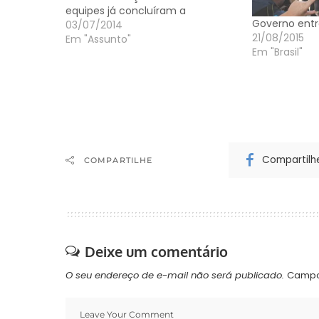
equipes já concluíram a
Governo entr
terraplenagem, fundação e base
03/07/2014
21/08/2015
das pistas das marginais. O novo
Em "Assunto"
Em "Brasil"
viaduto é construído no trevo de
acesso ao município, no km 29. A
previsão…
Compartilh
COMPARTILHE
Deixe um comentário
O seu endereço de e-mail não será publicado.
Campo