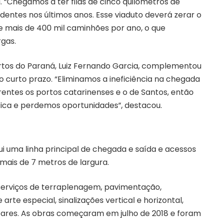
 “Chegamos a ter filas de cinco quilômetros de
entes nos últimos anos. Esse viaduto deverá zerar o
e mais de 400 mil caminhões por ano, o que
rgas.
rtos do Paraná, Luiz Fernando Garcia, complementou
 curto prazo. “Eliminamos a ineficiência na chegada
ntes os portos catarinenses e o de Santos, então
stica e perdemos oportunidades”, destacou.
i uma linha principal de chegada e saída e acessos
 mais de 7 metros de largura.
 serviços de terraplenagem, pavimentação,
rte especial, sinalizações vertical e horizontal,
tares. As obras começaram em julho de 2018 e foram