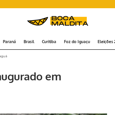
Paraná
Brasil
Curitiba
Foz do Iguaçu
Eleições
aguá
naugurado em