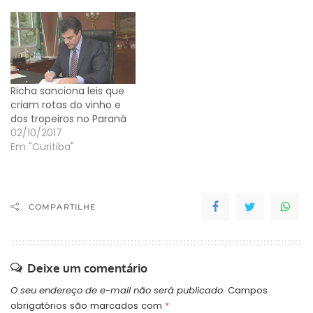
história, cultura, delícias
interliga 16 municípios na
gastronômicas e
região dos Campos
aventura, agora pode ser
Gerais, no Paraná, com
conhecido e comprado
atrativos histórico-
pela internet Já está no
culturais, gastronômicos
'ar' uma nova alternativa
e belezas naturais. A
Richa sanciona leis que
para conhecer e
iniciativa é da Agência
criam rotas do vinho e
comprar a…
Rota…
dos tropeiros no Paraná
02/10/2017
Em "Curitiba"
COMPARTILHE
Deixe um comentário
O seu endereço de e-mail não será publicado.
Campos
obrigatórios são marcados com
*