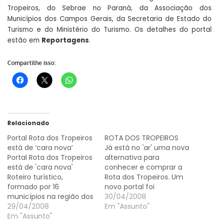
Tropeiros, do Sebrae no Paraná, da Associação dos
Municípios dos Campos Gerais, da Secretaria de Estado do
Turismo e do Ministério do Turismo. Os detalhes do portal
estão em
Reportagens
.
Compartilhe isso:
Relacionado
Portal Rota dos Tropeiros
ROTA DOS TROPEIROS
está de ‘cara nova’
Já está no 'ar' uma nova
Portal Rota dos Tropeiros
alternativa para
está de 'cara nova'
conhecer e comprar a
Roteiro turístico,
Rota dos Tropeiros. Um
formado por 16
novo portal foi
municípios na região dos
estruturado com
30/04/2008
Campos Gerais e que
29/04/2008
informações para
Em "Assunto"
reúne belezas naturais,
Em "Assunto"
promover o roteiro, que