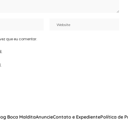
vez que eu comentar.
l.
.
log Boca Maldita
Anuncie
Contato e Expediente
Política de 