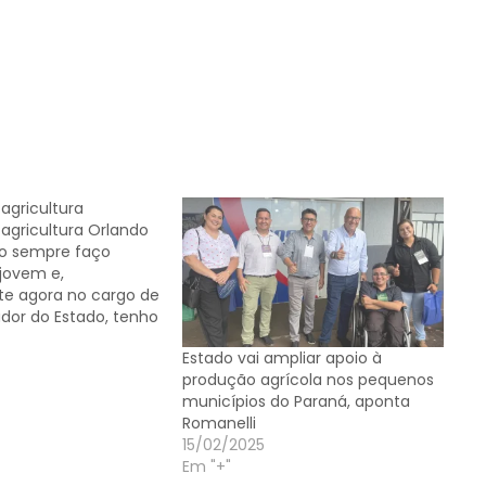
agricultura
agricultura Orlando
o sempre faço
jovem e,
te agora no cargo de
dor do Estado, tenho
Paraná afora e cada
Estado vai ampliar apoio à
so o barro nos
produção agrícola nos pequenos
 interior, reforço a
municípios do Paraná, aponta
ção: o Paraná
Romanelli
 um estado
15/02/2025
 e…
Em "+"