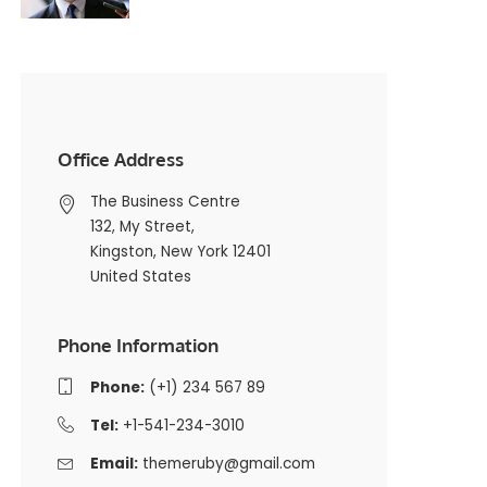
Office Address
The Business Centre
132, My Street,
Kingston, New York 12401
United States
Phone Information
Phone:
(+1) 234 567 89
Tel:
+1-541-234-3010
Email:
themeruby@gmail.com