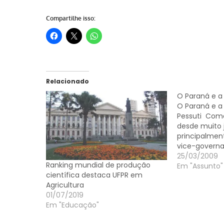
Compartilhe isso:
Relacionado
O Paraná e a 
O Paraná e a 
Pessuti Com
desde muito 
principalmen
vice-governa
andado pelo 
25/03/2009
Ranking mundial de produção
vez que amas
Em "Assunto"
científica destaca UFPR em
municípios do
Agricultura
minha convic
01/07/2019
realmente é
Em "Educação"
diferenciado