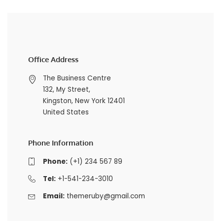
Office Address
The Business Centre
132, My Street,
Kingston, New York 12401
United States
Phone Information
Phone:
(+1) 234 567 89
Tel:
+1-541-234-3010
Email:
themeruby@gmail.com