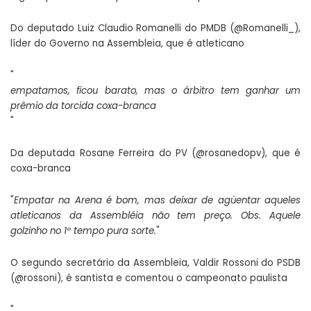
Do deputado Luiz Claudio Romanelli do PMDB (
@Romanelli_
),
líder do Governo na Assembleia, que é atleticano
"
empatamos, ficou barato, mas o árbitro tem ganhar um
prêmio da torcida coxa-branca
"
Da deputada Rosane Ferreira do PV (
@rosanedopv
), que é
coxa-branca
"
Empatar na Arena é bom, mas deixar de agüentar aqueles
atleticanos da Assembléia não tem preço. Obs. Aquele
golzinho no 1º tempo pura sorte.
"
O segundo secretário da Assembleia, Valdir Rossoni do PSDB
(
@rossoni
), é santista e comentou o campeonato paulista
"