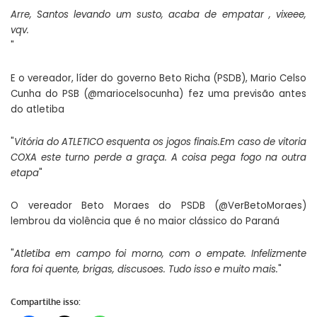
Arre, Santos levando um susto, acaba de empatar , vixeee,
vqv.
"
E o vereador, líder do governo Beto Richa (PSDB), Mario Celso
Cunha do PSB (
@mariocelsocunha
) fez uma previsão antes
do atletiba
"
Vitória do ATLETICO esquenta os jogos finais.Em caso de vitoria
COXA este turno perde a graça. A coisa pega fogo na outra
etapa
"
O vereador Beto Moraes do PSDB (
@VerBetoMoraes
)
lembrou da violência que é no maior clássico do Paraná
"
Atletiba em campo foi morno, com o empate. Infelizmente
fora foi quente, brigas, discusoes. Tudo isso e muito mais.
"
Compartilhe isso: