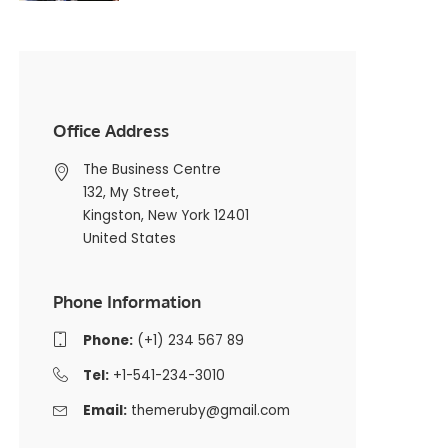
Office Address
The Business Centre
132, My Street,
Kingston, New York 12401
United States
Phone Information
Phone:
(+1) 234 567 89
Tel:
+1-541-234-3010
Email:
themeruby@gmail.com