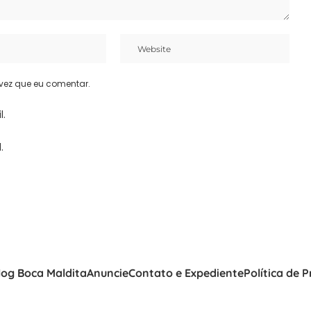
vez que eu comentar.
l.
.
log Boca Maldita
Anuncie
Contato e Expediente
Política de 