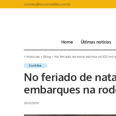
contato@bocamaldita.com.br
Home
Últimas notícias
>
Notícias
>
Blog
>
No feriado de natal estima-se 102 mil
Curitiba
No feriado de nata
embarques na rodo
20/12/2019