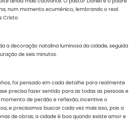
oite ainda mais cativante. O pastor Daniel e o padre
alina, num momento ecumênico, lembrando o real
 Cristo.
da a decoração natalina luminosa da cidade, seguida
uração de seis minutos.
anhos, foi pensado em cada detalhe para realmente
ase precisa fazer sentido para as todas as pessoas e
é momento de perdão e reflexão, incentive o
a, e precisamos buscar cada vez mais isso, pois a
nas de obras; a cidade é boa quando existe amor e