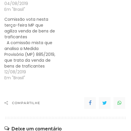
04/08/2019
Em "Brasil"
Comissão vota nesta
terça-feira MP que
agiliza venda de bens de
traficantes
A comissão mista que
analisa a Medida
Provisória (MP) 885/2019,
que trata da venda de
bens de traficantes
presidida pelo senador
12/08/2019
Alessandro Vieira
Em "Brasil"
(Cidadania-SE), pode
votar na terça-feira (13),
que tem a intenção de
agilizar a venda ou
COMPARTILHE
utilização por órgãos de
segurança pública, de
bens apreendidos de
traficantes…
Deixe um comentário