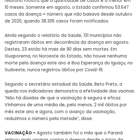
relatório mostra que a quantidade de casos é a menor em
10 meses. Somente em agosto, o Estado confirmou 53.647
casos da doença
–
número que não baixava desde outubro
de 2020, quando 38.305 casos foram notificados.
Ainda segundo o relatório da Saúde, 131 municípios não
registraram óbitos em decorrência da doença em agosto.
Destes, 23 estão há mais de 90 dias sem mortes. Em
Guaporema, no Noroeste do Estado, não houve nenhuma
morte pela doença este ano e Boa Esperança do Iguaçu, no
Sudoeste, nunca registrou óbitos por Covid-19.
Segundo o secretário estadual da Saúde, Beto Preto, a
queda nos indicadores demonstra a efetividade das vacinas.
“Não há dúvidas de que a vacinação é segura e eficaz.
Vínhamos de uma média de, pelo menos, 2 mil óbitos por
mês este ano e agora, com o avanço da vacinação,
reduzimos o número pela metade”, disse.
VACINAÇÃO –
Agosto também foi o mês que o Paraná
aplicou mais vacinas contra a doença desde o início da