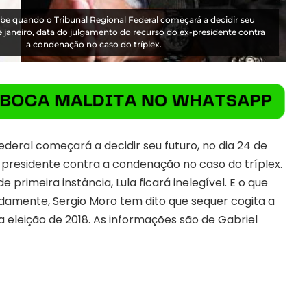
abe quando o Tribunal Regional Federal começará a decidir seu
de janeiro, data do julgamento do recurso do ex-presidente contra
a condenação no caso do tríplex.
ederal começará a decidir seu futuro, no dia 24 de
-presidente contra a condenação no caso do tríplex.
rimeira instância, Lula ficará inelegível. E o que
adamente, Sergio Moro tem dito que sequer cogita a
 a eleição de 2018. As informações são de
Gabriel