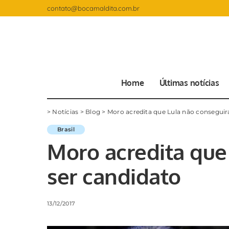
contato@bocamaldita.com.br
Home
Últimas notícias
>
Notícias
>
Blog
>
Moro acredita que Lula não conseguir
Brasil
Moro acredita que
ser candidato
13/12/2017