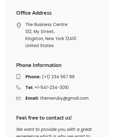
Office Address
The Business Centre
132, My Street,
Kingston, New York 12401
United States
Phone Information
Phone:
(+1) 234 567 89
Tel:
+1-541-234-3010
Email:
themeruby@gmail.com
Feel free to contact us!
We want to provide you with a great
experience which is why we want to