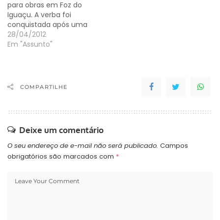
para obras em Foz do
Iguaçu. A verba foi
conquistada após uma
reunião com o ministro
28/04/2012
do Turismo, Gastão
Em "Assunto"
Vieira, com o deputado
federal, João Arruda
(PMDB-PR), o secretário
de Turismo de Foz, Felipe
COMPARTILHE
Gonzalez, e o vice-
prefeito, Chico Brasileiro
(PCdoB).…
Deixe um comentário
O seu endereço de e-mail não será publicado.
Campos
obrigatórios são marcados com
*