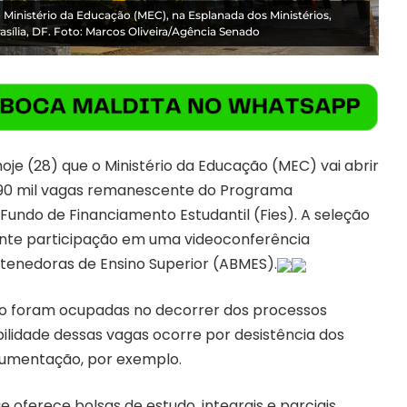
Ministério da Educação (MEC), na Esplanada dos Ministérios,
asília, DF. Foto: Marcos Oliveira/Agência Senado
hoje (28) que o Ministério da Educação (MEC) vai abrir
 90 mil vagas remanescente do Programa
 Fundo de Financiamento Estudantil (Fies). A seleção
nte participação em uma videoconferência
tenedoras de Ensino Superior (ABMES).
o foram ocupadas no decorrer dos processos
bilidade dessas vagas ocorre por desistência dos
cumentação, por exemplo.
 oferece bolsas de estudo, integrais e parciais