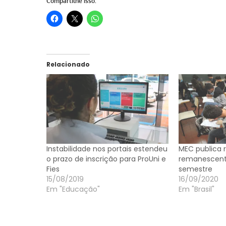
Compartilhe isso:
Relacionado
Instabilidade nos portais estendeu
MEC publica 
o prazo de inscrição para ProUni e
remanescente
Fies
semestre
15/08/2019
16/09/2020
Em "Educação"
Em "Brasil"