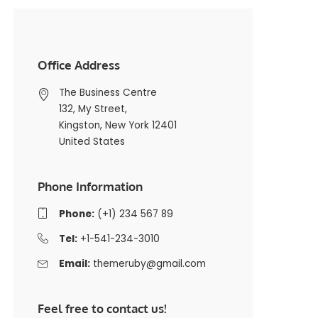
Office Address
The Business Centre
132, My Street,
Kingston, New York 12401
United States
Phone Information
Phone:
(+1) 234 567 89
Tel:
+1-541-234-3010
Email:
themeruby@gmail.com
Feel free to contact us!