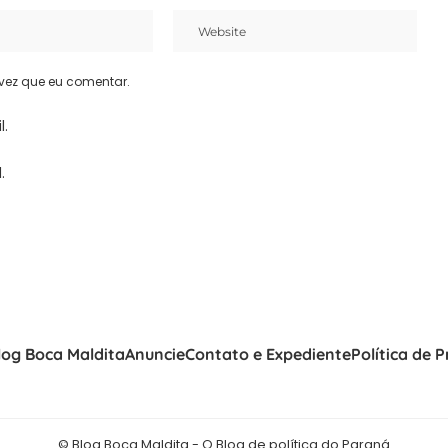
vez que eu comentar.
l.
.
log Boca Maldita
Anuncie
Contato e Expediente
Política de 
© Blog Boca Maldita - O Blog de política do Paraná