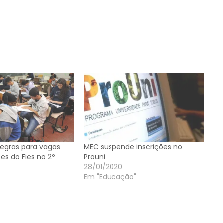
regras para vagas
MEC suspende inscrições no
s do Fies no 2º
Prouni
28/01/2020
Em "Educação"