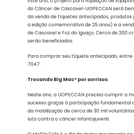
Este ano, o projeto para Aquisição de Equipa
do Câncer de Cascavel-UOPECCAN será benef
da venda de tíquetes antecipados, produto
a edição comemorativa de 25 anos) e a venda
de Cascavel e Foz do Iguaçu. Cerca de 200 cr
serão beneficiados.
Para comprar seu tíquete antecipado, entre 
7047.
Trocando Big Mac® por sorrisos
Neste ano, a UOPECCAN precisa cumprir a me
sucesso graças à participação fundamental d
da mobilização de cerca de 30 mil voluntári
luta contra o câncer infantojuvenil.