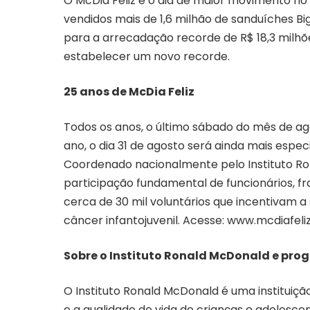
O McDia Feliz é o dia de maior movimento no
vendidos mais de 1,6 milhão de sanduíches Bi
para a arrecadação recorde de R$ 18,3 milhõ
estabelecer um novo recorde.
25 anos de McDia Feliz
Todos os anos, o último sábado do mês de ago
ano, o dia 31 de agosto será ainda mais espec
Coordenado nacionalmente pelo Instituto Ro
participação fundamental de funcionários, f
cerca de 30 mil voluntários que incentivam a
câncer infantojuvenil. Acesse: www.mcdiafeli
Sobre o Instituto Ronald McDonald e pr
O Instituto Ronald McDonald é uma instituiçã
e a qualidade de vida de crianças e adolesce