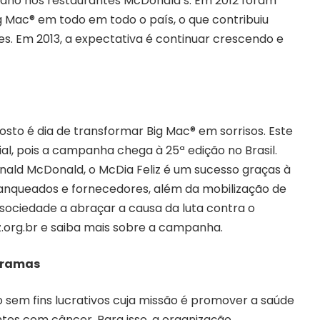
 ano nos restaurantes McDonald’s. Em 2012 foram
g Mac® em todo em todo o país, o que contribuiu
es. Em 2013, a expectativa é continuar crescendo e
sto é dia de transformar Big Mac® em sorrisos. Este
ial, pois a campanha chega à 25ª edição no Brasil.
nald McDonald, o McDia Feliz é um sucesso graças à
ranqueados e fornecedores, além da mobilização de
 sociedade a abraçar a causa da luta contra o
z.org.br e saiba mais sobre a campanha.
ogramas
o sem fins lucrativos cuja missão é promover a saúde
ntes com câncer. Para isso, a organização