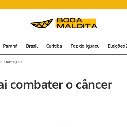
Paraná
Brasil
Curitiba
Foz do Iguaçu
Eleições
 infantojuveli
ai combater o câncer