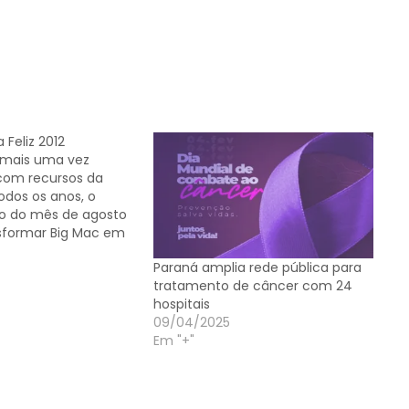
 Feliz 2012
mais uma vez
com recursos da
dos os anos, o
o do mês de agosto
nsformar Big Mac em
o McDia Feliz, maior
Paraná amplia rede pública para
prol de crianças e
tratamento de câncer com 24
s com câncer no
hospitais
a muito antes. A
09/04/2025
…
Em "+"