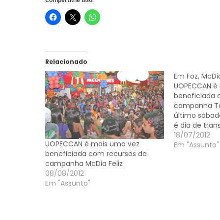
Relacionado
Em Foz, McDia
UOPECCAN é 
beneficiada 
campanha To
último sábad
é dia de tra
sorrisos. Mas 
18/07/2012
UOPECCAN é mais uma vez
campanha em 
Em "Assunto"
beneficiada com recursos da
adolescente
campanha McDia Feliz
Brasil, começ
08/08/2012
União Oeste
Em "Assunto"