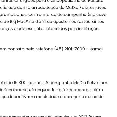
mentos Cirúrgicos para a Oncopediatria do Hospital
iciado com a arrecadação do McDia Feliz,
através
s promocionais com a marca da campanha (inclusive
 de Big Mac® no dia 31 de agosto nos restaurantes
ianças e adolescentes atendidos pela instituição
em contato pelo telefone (45) 2101-7000 – Ramal:
ta de 16.800 lanches. A campanha McDia Feliz é um
e funcionários, franqueados e fornecedores, além
os que incentivam a sociedade a abraçar a causa da