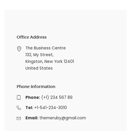
Office Address
The Business Centre
132, My Street,
Kingston, New York 12401
United States
Phone Information
Phone:
(+1) 234 567 89
Tel:
+1-541-234-3010
Email:
themeruby@gmail.com