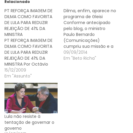
Relacionado
PT REFORÇA IMAGEM DE
Dilma, enfim, aparece no
DILMA COMO FAVORITA
programa de Gleisi
DE LULA PARA REDUZIR
Conforme antecipado
REJEIÇÃO DE 41% DA
pelo blog, o ministro
MINISTRA
Paulo Bernardo
PT REFORÇA IMAGEM DE
(Comunicações)
DILMA COMO FAVORITA
cumpriu sua missão e a
DE LULA PARA REDUZIR
presidente Dilma
09/09/2014
REJEIÇÃO DE 41% DA
Rousseff (PT), ainda que
Em "Beto Richa"
MINISTRA Por Octávio
meia boca, apareceu no
Costa e Adriana Nicacio,
15/12/2009
programa de Gleisi
na Revista ISTOÉ: O Brasil
Em "Assunto"
Hoffmann (PT) ontem à
adota sistema
noite na TV. Parte do
presidencialista de
discurso de Dilma,
governo e não tem um
durante o quarto
primeiro-ministro. Mas,
lançamento da
desde a exibição do
candidatura de Gleisi em
programa oficial do PT
Curitiba, foi…
Lula não resiste à
em horário nobre de…
tentação de governar o
governo