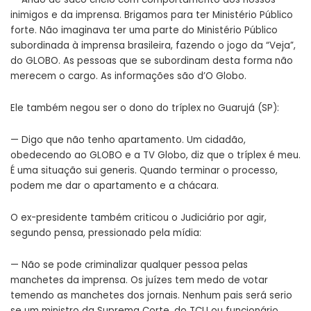
inimigos e da imprensa. Brigamos para ter Ministério Público
forte. Não imaginava ter uma parte do Ministério Público
subordinada à imprensa brasileira, fazendo o jogo da “Veja”,
do GLOBO. As pessoas que se subordinam desta forma não
merecem o cargo. As informações são d’
O Globo
.
Ele também negou ser o dono do tríplex no Guarujá (SP):
— Digo que não tenho apartamento. Um cidadão,
obedecendo ao GLOBO e a TV Globo, diz que o tríplex é meu.
É uma situação sui generis. Quando terminar o processo,
podem me dar o apartamento e a chácara.
O ex-presidente também criticou o Judiciário por agir,
segundo pensa, pressionado pela mídia:
— Não se pode criminalizar qualquer pessoa pelas
manchetes da imprensa. Os juízes tem medo de votar
temendo as manchetes dos jornais. Nenhum pais será serio
se um ministro da Suprema Corte, do TCU ou funcionário