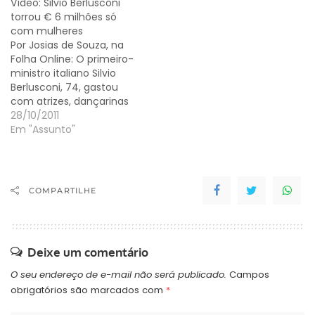
Vídeo: Silvio Berlusconi
Berlusconi, de 76 anos, é
torrou € 6 milhões só
acusado de abuso de
com mulheres
poder e incitação à
Por Josias de Souza, na
prostituição de menor. A
Folha Online: O primeiro-
condenação ainda não…
ministro italiano Silvio
Berlusconi, 74, gastou
com atrizes, dançarinas
e apresentadoras de TV
28/10/2011
pelo menos € 6 milhões
Em "Assunto"
–coisa de R$ 14,5 milhões.
Deve-se a revelação ao
diário "La Repubblica",
que pescou os dados de
COMPARTILHE
extratos bancários
anexados a um inquérito
que…
Deixe um comentário
O seu endereço de e-mail não será publicado.
Campos
obrigatórios são marcados com
*