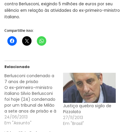
contra Berlusconi, exigindo 5 milhões de euros por seu
silêncio em relação às atividades do ex-primeiro-ministro
italiano.
Compartilhe isso:
Relacionado
Berlusconi condenado a
7 anos de prisão
O ex-primeiro-ministro
italiano Silvio Berlusconi
foi hoje (24) condenado
por um tribunal de Milão
Justiça quebra sigilo de
a sete anos de prisão e à
Pizzolato
interdição perpétua para
24/06/2013
27/11/2013
exercer cargos públicos
Em "Assunto"
Em "Brasil"
pelo caso "Rubygate".