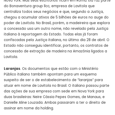
Nova York. Mas seus escritórios ficam em Roma. Ela faz parte
do Bonaventura group llcc, empresa de Lavitola que
centraliza todos seus negócios e que, segundo a Justiça,
chegou a acumular ativos de 5 bilhões de euros no auge do
poder de Lavitola. No Brasil, porém, a madeireira que explora
a concessão usa um outro nome, não revelado pela Justiça
italiana à reportagem do Estado. Todas elas já foram
confiscadas pela Justiça italiana, no último dia 28 de abril. O
Estado não conseguiu identificar, portanto, os contratos de
concessão de extração de madeira na Amazônia ligados a
Lavitola.
Laranjas
. Os documentos que estão com o Ministério
Público italiano também apontam para um esquema
suspeito de ser o de estabelecimento de “laranjas” para
atuar em nome de Lavitola no Brasil. O italiano passou parte
das ações de sua empresa com sede em Nova York para
duas brasileiras: Neire Cássia Pepes Gomes, de Manaus, e
Danielle Aline Louzada. Ambas passaram a ter o direito de
assinar em nome da holding.