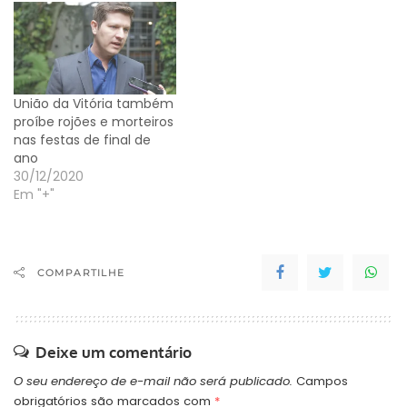
efeitos de tiro na Capital
paranaense. Os
vereadores aprovaram
emenda ao projeto
original, de Fabiane Rosa
União da Vitória também
(DC), aumentando…
proíbe rojões e morteiros
nas festas de final de
ano
30/12/2020
Em "+"
COMPARTILHE
Deixe um comentário
O seu endereço de e-mail não será publicado.
Campos
obrigatórios são marcados com
*