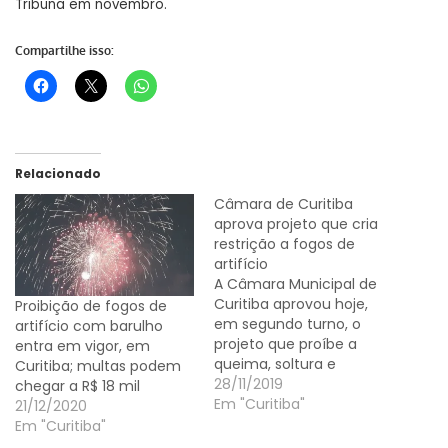
Tribuna em novembro.
Compartilhe isso:
Relacionado
Câmara de Curitiba
aprova projeto que cria
restrição a fogos de
artifício
A Câmara Municipal de
Curitiba aprovou hoje,
Proibição de fogos de
em segundo turno, o
artifício com barulho
projeto que proíbe a
entra em vigor, em
queima, soltura e
Curitiba; multas podem
manuseio de fogos de
28/11/2019
chegar a R$ 18 mil
artifício e outros
Em "Curitiba"
21/12/2020
artefatos pirotécnicos de
Em "Curitiba"
alto impacto ou com