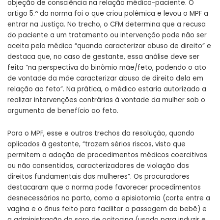
objeção de consciência na relação médico-paciente. O
artigo 5.º da norma foi o que criou polêmica e levou o MPF a
entrar na Justiça. No trecho, o CFM determina que a recusa
do paciente a um tratamento ou intervenção pode não ser
aceita pelo médico “quando caracterizar abuso de direito” e
destaca que, no caso de gestante, essa análise deve ser
feita “na perspectiva do binômio mãe/feto, podendo o ato
de vontade da mãe caracterizar abuso de direito dela em
relação ao feto”. Na prática, o médico estaria autorizado a
realizar intervenções contrárias à vontade da mulher sob o
argumento de benefício ao feto.
Para o MPF, esse e outros trechos da resolução, quando
aplicados à gestante, “trazem sérios riscos, visto que
permitem a adoção de procedimentos médicos coercitivos
ou não consentidos, caracterizadores de violação dos
direitos fundamentais das mulheres”. Os procuradores
destacaram que a norma pode favorecer procedimentos
desnecessários no parto, como a episiotomia (corte entre a
vagina e o ânus feito para facilitar a passagem do bebê) e
a administração do soro de ocitocina (usado para induzir e