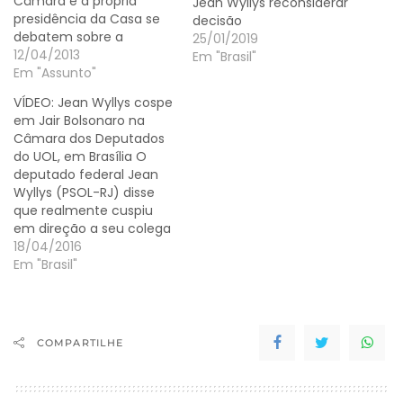
Câmara e a própria
Jean Wyllys reconsiderar
presidência da Casa se
decisão
debatem sobre a
25/01/2019
permanência do
12/04/2013
Em "Brasil"
deputado Pastor Marco
Em "Assunto"
Feliciano (PSC-SP) na
VÍDEO: Jean Wyllys cospe
presidência da Comissão
em Jair Bolsonaro na
de Direitos Humanos e
Câmara dos Deputados
Minorias (CDHM), parte
do UOL, em Brasília O
expressiva do PSC, o
deputado federal Jean
próprio deputado e a
Wyllys (PSOL-RJ) disse
chamada bancada
que realmente cuspiu
evangélica
em direção a seu colega
compartilham a…
Jair Bolsonaro (PSC-RJ) e
18/04/2016
afirmou que faria de
Em "Brasil"
novo. “Eu cuspiria na cara
dele quantas vezes eu
quisesse”, declarou. O
deputado disse que não
COMPARTILHE
teme ser processado.
Wyllys disse ter sido…