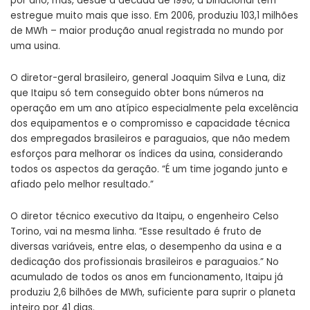
por ano, mas, desde a década de 1990, a binacional tem
estregue muito mais que isso. Em 2006, produziu 103,1 milhões
de MWh – maior produção anual registrada no mundo por
uma usina.
O diretor-geral brasileiro, general Joaquim Silva e Luna, diz
que Itaipu só tem conseguido obter bons números na
operação em um ano atípico especialmente pela excelência
dos equipamentos e o compromisso e capacidade técnica
dos empregados brasileiros e paraguaios, que não medem
esforços para melhorar os índices da usina, considerando
todos os aspectos da geração. “É um time jogando junto e
afiado pelo melhor resultado.”
O diretor técnico executivo da Itaipu, o engenheiro Celso
Torino, vai na mesma linha. “Esse resultado é fruto de
diversas variáveis, entre elas, o desempenho da usina e a
dedicação dos profissionais brasileiros e paraguaios.” No
acumulado de todos os anos em funcionamento, Itaipu já
produziu 2,6 bilhões de MWh, suficiente para suprir o planeta
inteiro por 41 dias.