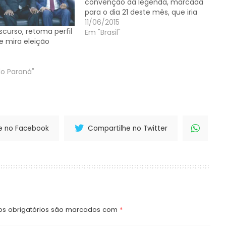
convenção da legenda, marcada
para o dia 21 deste mês, que iria
decidir a fusão com o Partido
11/06/2015
iscurso, retoma perfil
Popular Socialista (PPS). A
Em "Brasil"
e mira eleição
resistência dos governadores da
Paraíba, Ricardo Coutinho, e de
Pernambuco, Paulo Câmara, de
do Paraná"
parlamentares e…
e no Facebook
Compartilhe no Twitter
s obrigatórios são marcados com
*