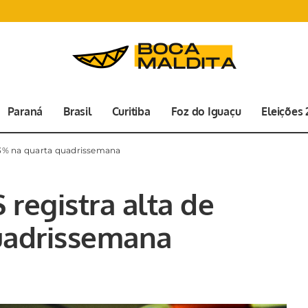
Paraná
Brasil
Curitiba
Foz do Iguaçu
Eleições
1,43% na quarta quadrissemana
 registra alta de
uadrissemana