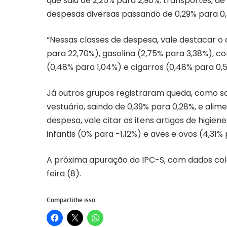
que saiu de 2,25% para 2,90%; transportes, de
despesas diversas passando de 0,29% para 0,
“Nessas classes de despesa, vale destacar 
para 22,70%), gasolina (2,75% para 3,38%), co
(0,48% para 1,04%) e cigarros (0,48% para 0,5
Já outros grupos registraram queda, como saú
vestuário, saindo de 0,39% para 0,28%, e alime
despesa, vale citar os itens artigos de higie
infantis (0% para -1,12%) e aves e ovos (4,31% 
A próxima apuração do IPC-S, com dados cole
feira (8).
Compartilhe isso: