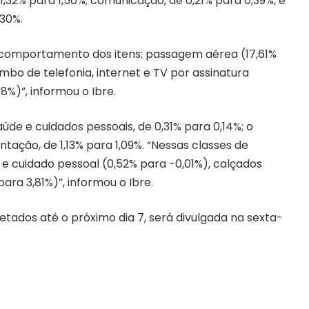
 1,32% para 1,50%; comunicação, de 0,21% para 0,39%, e
30%.
o comportamento dos itens: passagem aérea (17,61%
mbo de telefonia, internet e TV por assinatura
8%)”, informou o Ibre.
de e cuidados pessoais, de 0,31% para 0,14%; o
ntação, de 1,13% para 1,09%. “Nessas classes de
ne e cuidado pessoal (0,52% para -0,01%), calçados
para 3,81%)”, informou o Ibre.
tados até o próximo dia 7, será divulgada na sexta-