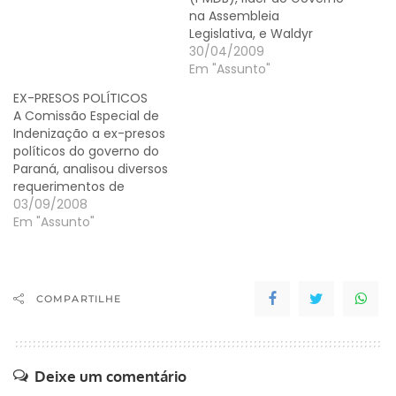
na Assembleia
Legislativa, e Waldyr
Pugliesi, líder da bancada
30/04/2009
do PMDB, participam
Em "Assunto"
nesta terça-feira (5 de
EX-PRESOS POLÍTICOS
maio) da entrega
A Comissão Especial de
simbólica de cheques
Indenização a ex-presos
para 45 militantes
políticos do governo do
políticos indenizados
Paraná, analisou diversos
porque foram presos em
requerimentos de
dependências do Estado
reparação financeira
03/09/2008
durante a ditadura
elaborados por pessoas
Em "Assunto"
militar, no período de…
que foram presas
durante a ditadura
militar. Durante o
encontro, na sede da
COMPARTILHE
Secretaria Especial de
Corregedoria e Ouvidoria
Geral (Seoge), em
Curitiba, foram
Deixe um comentário
aprovadas mais três