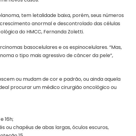
lanoma, tem letalidade baixa, porém, seus números
 crescimento anormal e descontrolado das células
cológica do HMCC, Fernanda Zoletti.
cinomas basocelulares e os espinocelulares. “Mas,
anoma o tipo mais agressivo de câncer da pele”,
 crescem ou mudam de cor e padrão, ou ainda aquela
eal procurar um médico cirurgião oncológico ou
e 16h;
 ou chapéus de abas largas, óculos escuros,
oteção 15.