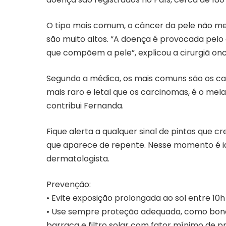
O tipo mais comum, o câncer da pele não me
são muito altos. “A doença é provocada pelo
que compõem a pele”, explicou a cirurgiã on
Segundo a médica, os mais comuns são os car
mais raro e letal que os carcinomas, é o mel
contribui Fernanda.
Fique alerta a qualquer sinal de pintas que
que aparece de repente. Nesse momento é id
dermatologista.
Prevenção:
• Evite exposição prolongada ao sol entre 10h 
• Use sempre proteção adequada, como bonés
barraca e filtro solar com fator mínimo de pr