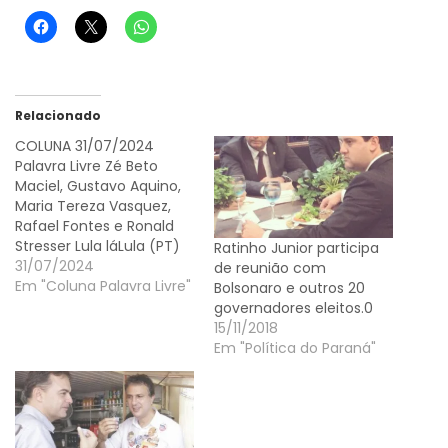
Relacionado
COLUNA 31/07/2024
Palavra Livre Zé Beto
Maciel, Gustavo Aquino,
Maria Tereza Vasquez,
Rafael Fontes e Ronald
Stresser Lula láLula (PT)
Ratinho Junior participa
lidera os cinco cenários à
31/07/2024
de reunião com
presidente levantados
Em "Coluna Palavra Livre"
Bolsonaro e outros 20
pelo instituto Paraná
governadores eleitos.0
Pesquisas desta
15/11/2018
segunda-feira (29). Lula
Em "Política do Paraná"
está na frente de Jair
Bolsonaro (PL), Michelle
Bolsonaro (PL), Tarcísio
de Freitas
(Republicanos), Romeu