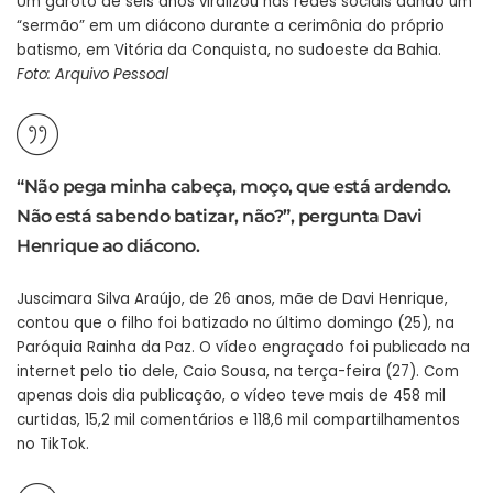
Um garoto de seis anos viralizou nas redes sociais dando um
“sermão” em um diácono durante a cerimônia do próprio
batismo, em Vitória da Conquista, no sudoeste da Bahia.
Foto: Arquivo Pessoal
“Não pega minha cabeça, moço, que está ardendo.
Não está sabendo batizar, não?”, pergunta Davi
Henrique ao diácono.
Juscimara Silva Araújo, de 26 anos, mãe de Davi Henrique,
contou que o filho foi batizado no último domingo (25), na
Paróquia Rainha da Paz. O vídeo engraçado foi publicado na
internet pelo tio dele, Caio Sousa, na terça-feira (27). Com
apenas dois dia publicação, o vídeo teve mais de 458 mil
curtidas, 15,2 mil comentários e 118,6 mil compartilhamentos
no TikTok.