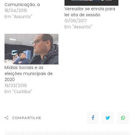
Comunicação, a
Vereador se enrola para
campanha "The
18/04/2015
ler ata de sessão
Crashbucket", do
Em "Assunto"
01/06/2017
Detran-PR, ganhou
Em "Assunto"
repercussão expressiva e
viralizou nas redes
sociais. No
facebook.com/governop
r, o vídeo produzido pela
OpusMúltipla teve 3,6
milhões de alcance e 1,2
Mídias Sociais e as
milhão de visualizações
eleições municipais de
em seis dias. Milhares
2020
de…
19/03/2019
Em "Curitiba"
COMPARTILHE