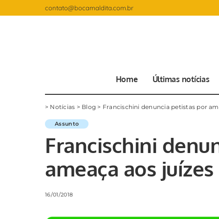
contato@bocamaldita.com.br
Home
Últimas notícias
>
Notícias
>
Blog
>
Francischini denuncia petistas por am
Assunto
Francischini denun
ameaça aos juízes 
16/01/2018