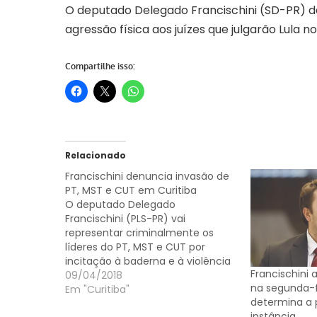
O deputado Delegado Francischini (SD-PR) 
agressão física aos juízes que julgarão Lula n
Compartilhe isso:
Relacionado
Francischini denuncia invasão de
PT, MST e CUT em Curitiba
O deputado Delegado
Francischini (PLS-PR) vai
representar criminalmente os
líderes do PT, MST e CUT por
incitação à baderna e à violência
Francischini 
os líderes do PT, MST e CUT que
09/04/2018
na segunda-f
estão incentivando uma invasão
Em "Curitiba"
determina a 
a Curitiba. Francischini cita os
instância