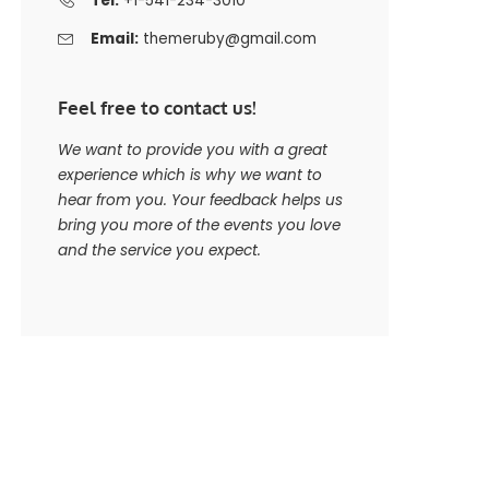
Tel:
+1-541-234-3010
Email:
themeruby@gmail.com
Feel free to contact us!
We want to provide you with a great
experience which is why we want to
hear from you. Your feedback helps us
bring you more of the events you love
and the service you expect.