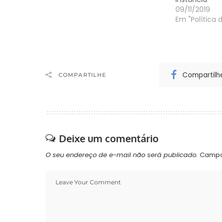
senadores Lindbergh Farias (PT-
09/11/2019
RJ), Roberto Requião (PMDB-PR) e
Em "Política 
a senadora Gleisi…
Compartilh
COMPARTILHE
Deixe um comentário
O seu endereço de e-mail não será publicado.
Campo