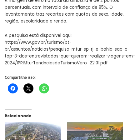
A margem de erro no total da amostra é de 2 pontos
percentuais, com intervalo de confiança de 95%. O
levantamento traz recortes com quotas de sexo, idade,
região, escolaridade e renda.
A pesquisa está disponível aqui:
https://www.gov.br/turismo/pt-
br/assuntos/noticias/pesquisa-mtur-sp-rj-e-bahia-sao-o-
top-3-dos-entrevistados-que-querem-realizar-viagens-em-
2024/IPRIMturTendnciasdeTurismoVero_22.01.pdf
Compartilhe isso:
Relacionado