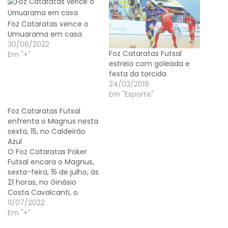
Foz Cataratas vence o
Umuarama em casa
30/06/2022
Foz Cataratas Futsal
Em "+"
estreia com goleada e
festa da torcida
24/03/2019
Em "Esporte"
Foz Cataratas Futsal
enfrenta o Magnus nesta
sexta, 15, no Caldeirão
Azul
O Foz Cataratas Poker
Futsal encara o Magnus,
sexta-feira, 15 de julho, às
21 horas, no Ginásio
Costa Cavalcanti, o
Caldeirão Azul, pela Liga
11/07/2022
Nacional de Futsal (LNF).
Em "+"
Ingresso O torcedor do