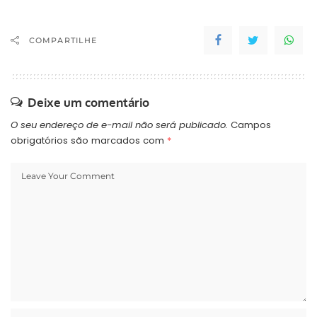
Foz Cataratas pode
comprar o ingresso
online na loja virtual do
COMPARTILHE
Azulão das 3 Fronteiras, o
valor promocional…
Deixe um comentário
O seu endereço de e-mail não será publicado.
Campos
obrigatórios são marcados com
*