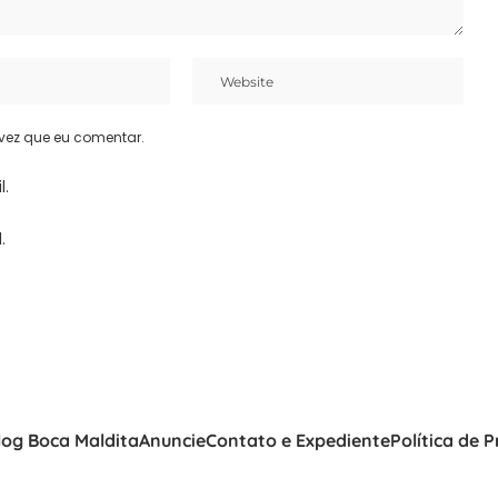
vez que eu comentar.
l.
.
log Boca Maldita
Anuncie
Contato e Expediente
Política de 