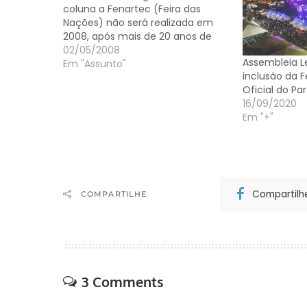
coluna a Fenartec (Feira das
Nações) não será realizada em
2008, após mais de 20 anos de
edições consecutivas, por falta
02/05/2008
Assembleia Le
de incentivo do prefeito Paulo
Em "Assunto"
inclusão da 
Mac Donald (PDT). Por outro lado,
Oficial do Pa
não tem um morador…
16/09/2020
Em "+"
Compartilh
COMPARTILHE
3 Comments