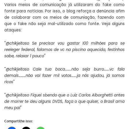
Varios meios de comunicação já utilizaram do fake como
fonte para notícias. Por isso, o blog reforça a denúncia afim
de colaborar com os meios de comuniação, fazendo com
que o fake não seja mal-utilizado como fonte. Veja alguns
ataques:
"
@chikjeitoso Se precisar vou gastar 100 milhões para se
reeleger federal, falamos de vc na piscina aquecida, festinhas
sabe, relaxar 1 pouco
"
"
@chikjeitoso Cale tua boca……..não seja burro…….vc fala
demais………nõa vai fazer mil votos…….ja nós ajudou, já somos
ricos
"
"
@chikjeitoso Fiquei sbendo que o Luiz Carlos Alborghetti antes
de morrer te deu alguns DVDS, faça o que quiser, o Brasil ama
meu pai
"
Compartilhe isso: