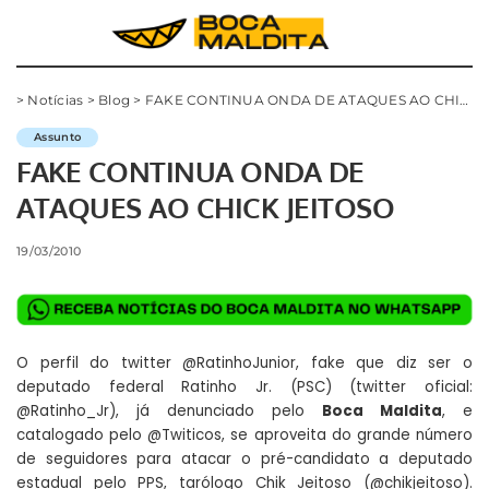
>
Notícias
>
Blog
>
FAKE CONTINUA ONDA DE ATAQUES AO CHICK JEITOSO
Assunto
FAKE CONTINUA ONDA DE
ATAQUES AO CHICK JEITOSO
19/03/2010
O perfil do twitter
@RatinhoJunior
, fake que diz ser o
deputado federal Ratinho Jr. (PSC) (twitter oficial:
@Ratinho_Jr
), já denunciado pelo
Boca Maldita
, e
catalogado pelo
@Twiticos
, se aproveita do grande número
de seguidores para atacar o pré-candidato a deputado
estadual pelo PPS, tarólogo Chik Jeitoso (
@chikjeitoso
).