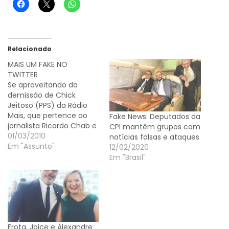
Relacionado
MAIS UM FAKE NO
TWITTER
Se aproveitando da
demissão de Chick
Jeitoso (PPS) da Rádio
Mais, que pertence ao
Fake News: Deputados da
jornalista Ricardo Chab e
CPI mantêm grupos com
era do Ratinho pai, um
01/03/2010
notícias falsas e ataques
twitter fake
Em "Assunto"
12/02/2020
(@RatinhoJunior) do
Em "Brasil"
deputado federal
Ratinho Júnior (PSC),
aproveita para por lenha
na fogueira:
"@chikjeitoso Sei que
meu pai ti deve, não
Frota, Joice e Alexandre
sabia que erás tão…