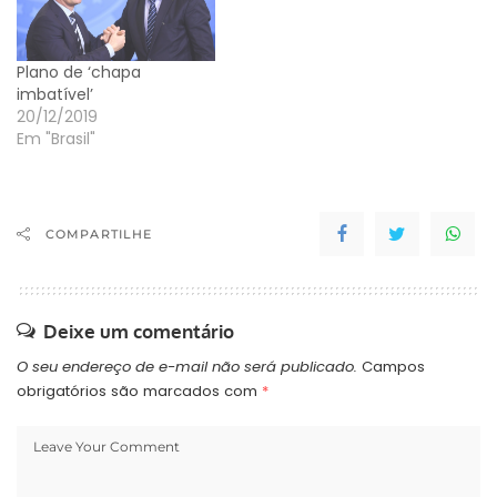
imóveis. O presidente
afirmou tratar-se de
“uma jogadinha” e que a
Plano de ‘chapa
finalidade da
imbatível’
investigação do
20/12/2019
Ministério Público é…
Em "Brasil"
COMPARTILHE
Deixe um comentário
O seu endereço de e-mail não será publicado.
Campos
obrigatórios são marcados com
*