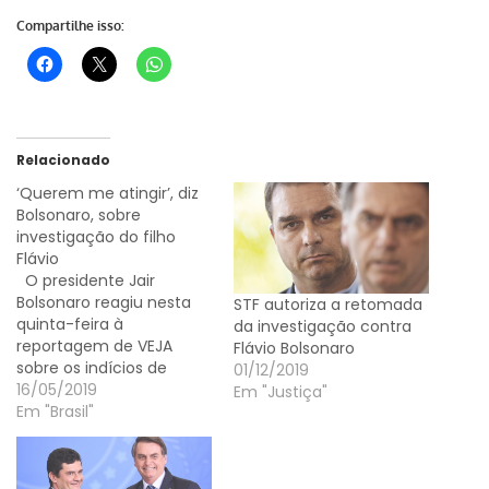
Compartilhe isso:
Relacionado
‘Querem me atingir’, diz
Bolsonaro, sobre
investigação do filho
Flávio
O presidente Jair
Bolsonaro reagiu nesta
STF autoriza a retomada
quinta-feira à
da investigação contra
reportagem de VEJA
Flávio Bolsonaro
sobre os indícios de
01/12/2019
lavagem de dinheiro
16/05/2019
Em "Justiça"
contra seu filho, o
Em "Brasil"
senador Flávio Bolsonaro
(PSL-RJ), por meio da
comercialização de