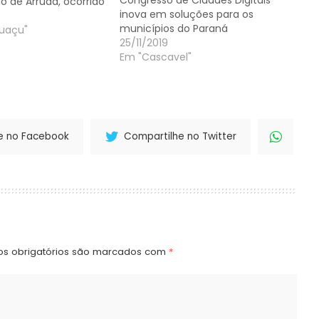
io de Arruda, ocorrido
inova em soluções para os
go (10), em Foz do
municípios do Paraná
este do Estado.
guaçu"
25/11/2019
nvestigações, foram
Em "Cascavel"
ssoas, dentre
 que estavam no
e no Facebook
Compartilhe no Twitter
s obrigatórios são marcados com
*