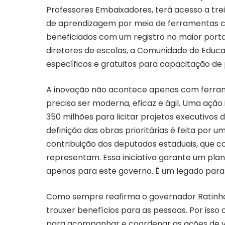
Professores Embaixadores, terá acesso a tr
de aprendizagem por meio de ferramentas ce
beneficiados com um registro no maior port
diretores de escolas, a Comunidade de Educ
específicos e gratuitos para capacitação de p
A inovação não acontece apenas com ferram
precisa ser moderna, eficaz e ágil. Uma ação
350 milhões para licitar projetos executivos
definição das obras prioritárias é feita por
contribuição dos deputados estaduais, que 
representam. Essa iniciativa garante um pla
apenas para este governo. É um legado par
Como sempre reafirma o governador Ratinho 
trouxer benefícios para as pessoas. Por isso
para acompanhar e coordenar as ações de v