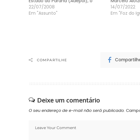
Estado do Paraná (Adepol), o
Marcelo Aloíz
Sindicato dos Delegados da
22/07/2008
último domin
14/07/2022
Polícia Civil do Estado do Paraná
Em "Assunto"
Iguaçu, no O
Em "Foz do I
(Sidepol), o delegado-geral da
Durante as i
Polícia Civil, Jorge Azôr Pinto, o
ouvidas 17 pe
delegado-geral-adjunto
testemunhas
Francisco José Batista da Costa,
local dos…
a…
Compartilh
COMPARTILHE
Deixe um comentário
O seu endereço de e-mail não será publicado.
Campo