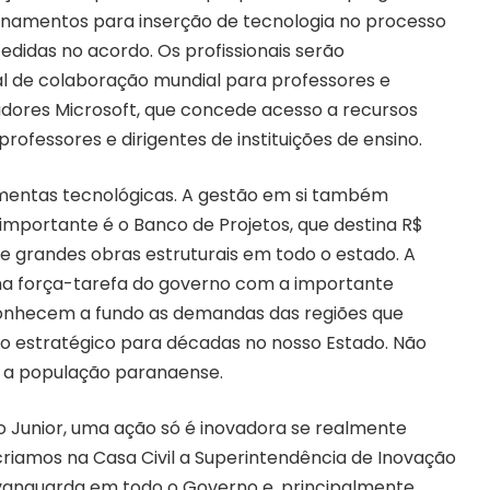
einamentos para inserção de tecnologia no processo
didas no acordo. Os profissionais serão
al de colaboração mundial para professores e
adores Microsoft, que concede acesso a recursos
rofessores e dirigentes de instituições de ensino.
entas tecnológicas. A gestão em si também
 importante é o Banco de Projetos, que destina R$
 de grandes obras estruturais em todo o estado. A
 uma força-tarefa do governo com a importante
conhecem a fundo as demandas das regiões que
no estratégico para décadas no nosso Estado. Não
a a população paranaense.
Junior, uma ação só é inovadora se realmente
 criamos na Casa Civil a Superintendência de Inovação
anguarda em todo o Governo e, principalmente,