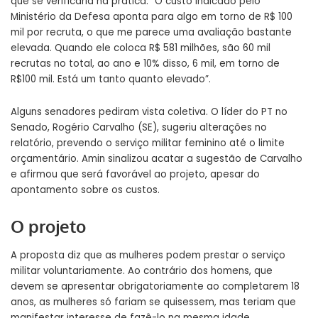
que se verificaria na prática. “O custo indicado pelo
Ministério da Defesa aponta para algo em torno de R$ 100
mil por recruta, o que me parece uma avaliação bastante
elevada. Quando ele coloca R$ 581 milhões, são 60 mil
recrutas no total, ao ano e 10% disso, 6 mil, em torno de
R$100 mil. Está um tanto quanto elevado”.
Alguns senadores pediram vista coletiva. O líder do PT no
Senado, Rogério Carvalho (SE), sugeriu alterações no
relatório, prevendo o serviço militar feminino até o limite
orçamentário. Amin sinalizou acatar a sugestão de Carvalho
e afirmou que será favorável ao projeto, apesar do
apontamento sobre os custos.
O projeto
A proposta diz que as mulheres podem prestar o serviço
militar voluntariamente. Ao contrário dos homens, que
devem se apresentar obrigatoriamente ao completarem 18
anos, as mulheres só fariam se quisessem, mas teriam que
manifestar interesse de fazê-lo na mesma idade.