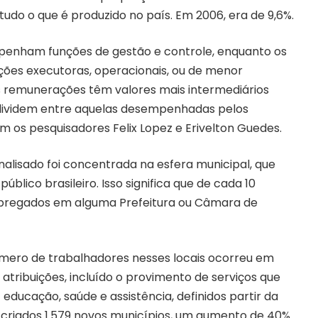
tudo o que é produzido no país. Em 2006, era de 9,6%.
penham funções de gestão e controle, enquanto os
ões executoras, operacionais, ou de menor
as remunerações têm valores mais intermediários
e dividem entre aquelas desempenhadas pelos
am os pesquisadores Felix Lopez e Erivelton Guedes.
alisado foi concentrada na esfera municipal, que
lico brasileiro. Isso significa que de cada 10
 empregados em alguma Prefeitura ou Câmara de
mero de trabalhadores nesses locais ocorreu em
tribuições, incluído o provimento de serviços que
ducação, saúde e assistência, definidos partir da
m criados 1.579 novos municípios, um aumento de 40%.