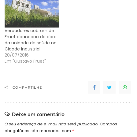
chamar a atenção do
prefeito Gustavo Furet
(PDT) para o problema,
os vereadores votam na
próxima semana
Vereadores cobram de
proposta de implantação
Fruet abandono da obra
de um…
da unidade de saúde na
Cidade Industrial
20/07/2016
Em "Gustavo Fruet"
COMPARTILHE
Deixe um comentário
O seu endereço de e-mail não será publicado.
Campos
obrigatórios são marcados com
*