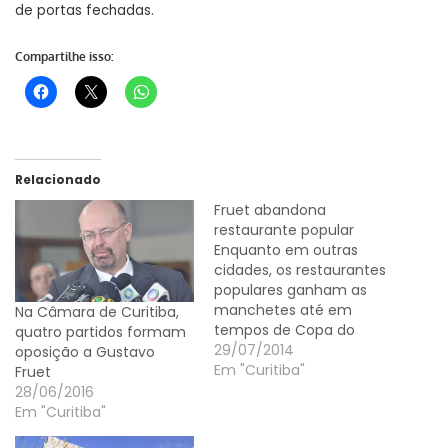
de portas fechadas.
Compartilhe isso:
Relacionado
Fruet abandona
restaurante popular
Enquanto em outras
cidades, os restaurantes
populares ganham as
manchetes até em
Na Câmara de Curitiba,
tempos de Copa do
quatro partidos formam
Mundo, o principal
29/07/2014
oposição a Gustavo
restaurante popular de
Em "Curitiba"
Fruet
Curitiba está
28/06/2016
completamente
Em "Curitiba"
abandonado. Para tentar