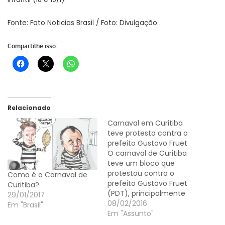
Fonte: Fato Noticias Brasil / Foto: Divulgação
Compartilhe isso:
Relacionado
Carnaval em Curitiba
teve protesto contra o
prefeito Gustavo Fruet
O carnaval de Curitiba
teve um bloco que
protestou contra o
Como é o Carnaval de
prefeito Gustavo Fruet
Curitiba?
(PDT), principalmente
29/01/2017
contra o aumento da
08/02/2016
Em "Brasil"
passagem de ônibus, e
Em "Assunto"
foi aplaudido na avenida.