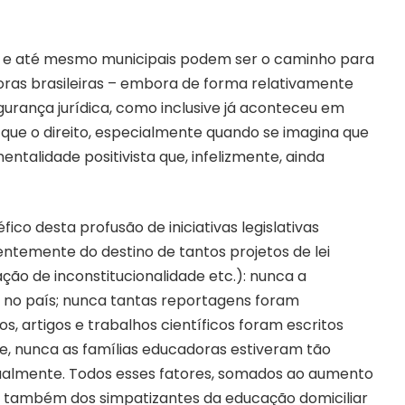
is e até mesmo municipais podem ser o caminho para
oras brasileiras – embora de forma relativamente
urança jurídica, como inclusive já aconteceu em
o que o direito, especialmente quando se imagina que
ntalidade positivista que, infelizmente, ainda
ico desta profusão de iniciativas legislativas
entemente do destino de tantos projetos de lei
ção de inconstitucionalidade etc.): nunca a
 no país; nunca tantas reportagens foram
os, artigos e trabalhos científicos foram escritos
te, nunca as famílias educadoras estiveram tão
ualmente. Todos esses fatores, somados ao aumento
s também dos simpatizantes da educação domiciliar