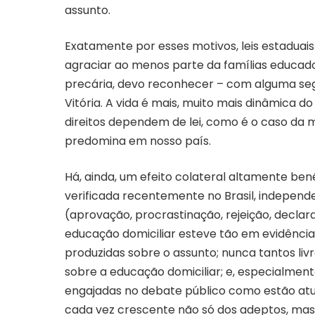
assunto.
Exatamente por esses motivos, leis estadua
agraciar ao menos parte da famílias educad
precária, devo reconhecer – com alguma seg
Vitória. A vida é mais, muito mais dinâmica d
direitos dependem de lei, como é o caso da me
predomina em nosso país.
Há, ainda, um efeito colateral altamente benéf
verificada recentemente no Brasil, independ
(aprovação, procrastinação, rejeição, declara
educação domiciliar esteve tão em evidência
produzidas sobre o assunto; nunca tantos livr
sobre a educação domiciliar; e, especialmen
engajadas no debate público como estão at
cada vez crescente não só dos adeptos, ma