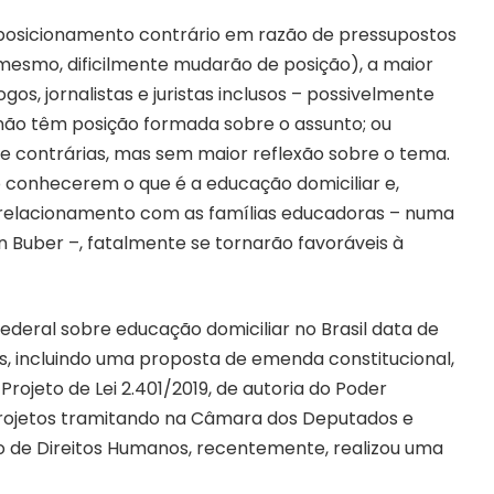
posicionamento contrário em razão de pressupostos
 mesmo, dificilmente mudarão de posição), a maior
os, jornalistas e juristas inclusos – possivelmente
não têm posição formada sobre o assunto; ou
te contrárias, mas sem maior reflexão sobre o tema.
o conhecerem o que é a educação domiciliar e,
 relacionamento com as famílias educadoras – numa
n Buber –, fatalmente se tornarão favoráveis à
 federal sobre educação domiciliar no Brasil data de
vas, incluindo uma proposta de emenda constitucional,
rojeto de Lei 2.401/2019, de autoria do Poder
 projetos tramitando na Câmara dos Deputados e
o de Direitos Humanos, recentemente, realizou uma