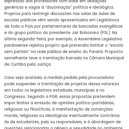
expressão dos professores com base em vedações
genéricas e vagas à “doutrinação” política e ideológica.
Projetos para restringir discussões nas salas de aulas de
escolas públicas vêm sendo apresentados em Legislativos
de todo o País por parlamentares de bancadas evangélicas
e do grupo político do presidente Jair Bolsonaro (PSL). Na
última segunda-feira, por exemplo, a Assembleia Legislativa
paranaense rejeitou projeto que pretendia instituir o “escola
sem partido” na rede pública de ensino do Paraná. Proposta
semelhante teve a tramitação barrada na Câmara Municipal
de Curitiba pela Justiça.
Caso seja acatada, a medida pedida pela procuradoria
pode suspender a tramitação de projetos dessa natureza
em todos os legislativos estaduais, municipais e no
Congresso. Segundo a PGR, essas propostas pretendem
impor limites à emissão de opiniões político-partidárias,
religiosas ou filosóficas, à manifestação de convicções
morais, religiosas ou ideológicas eventualmente contrárias
às de estudantes, pais ou responsáveis, e à abordagem de
questões relacionadas a gênero e sexualidade no ambiente