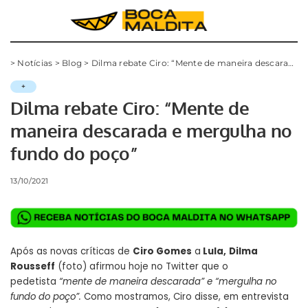
>
Notícias
>
Blog
>
Dilma rebate Ciro: “Mente de maneira descarada e mergulha no fundo do poço”
+
Dilma rebate Ciro: “Mente de
maneira descarada e mergulha no
fundo do poço”
13/10/2021
Após as
novas críticas de
Ciro Gomes
a
Lula,
Dilma
Rousseff
(foto) afirmou hoje no Twitter que o
pedetista
“mente de maneira descarada” e “mergulha no
fundo do poço”.
Como mostramos, Ciro disse, em entrevista