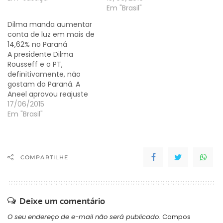
Em "Brasil"
Dilma manda aumentar
conta de luz em mais de
14,62% no Paraná
A presidente Dilma
Rousseff e o PT,
definitivamente, não
gostam do Paraná. A
Aneel aprovou reajuste
de 14,62% nas tarifas
17/06/2015
residenciais praticadas
Em "Brasil"
pela Copel em 396
municípios. A alta
atingirá 4,3 milhões de
unidades consumidoras.
COMPARTILHE
Para as indústrias, o
reajuste médio será de
15,61%. A média para
baixa tensão, que…
Deixe um comentário
O seu endereço de e-mail não será publicado.
Campos