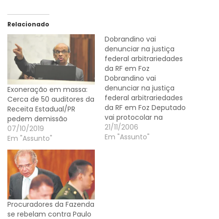
Relacionado
Dobrandino vai
denunciar na justiça
federal arbitrariedades
da RF em Foz
Dobrandino vai
denunciar na justiça
Exoneração em massa:
federal arbitrariedades
Cerca de 50 auditores da
da RF em Foz Deputado
Receita Estadual/PR
vai protocolar na
pedem demissão
próxima semana
21/11/2006
07/10/2019
representação contra a
Em "Assunto"
Em "Assunto"
Receita Federal e o
delegado-chefe de Foz
do Iguaçu O líder do
governo Dobrandino da
Silva (PMDB) vai
denunciar, na próxima
Procuradores da Fazenda
semana, as
se rebelam contra Paulo
arbitrariedades