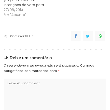
(PT) com 34% das
intenções de voto para
presidente da República
27/08/2014
e Marina Silva (PSB), com
Em "Assunto"
29%. O candidato do
PSDB, Aécio Neves, tem
19%, seguido de Pastor
Everaldo (PSC) e Luciana
COMPARTILHE
Genro (PSOL), com 1%
cada um. Os outros seis…
Deixe um comentário
O seu endereço de e-mail não será publicado.
Campos
obrigatórios são marcados com
*