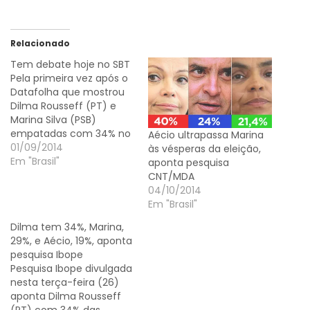
Relacionado
Tem debate hoje no SBT
Pela primeira vez após o
Datafolha que mostrou
Dilma Rousseff (PT) e
Marina Silva (PSB)
empatadas com 34% no
Aécio ultrapassa Marina
primeiro turno, o SBT faz
01/09/2014
às vésperas da eleição,
nesta segunda-feira (1º),
Em "Brasil"
aponta pesquisa
às 17h45, o segundo
CNT/MDA
debate entre os
04/10/2014
presidenciáveis. Aécio
Em "Brasil"
Neves (PSDB), Pastor
Dilma tem 34%, Marina,
Everaldo (PSC), Eduardo
29%, e Aécio, 19%, aponta
Jorge (PV), Luciana
pesquisa Ibope
Genro (PSOL) e Levy
Pesquisa Ibope divulgada
Fidelix…
nesta terça-feira (26)
aponta Dilma Rousseff