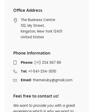
Office Address
The Business Centre
132, My Street,
Kingston, New York 12401
United States
Phone Information
Phone:
(+1) 234 567 89
Tel:
+1-541-234-3010
Email:
themeruby@gmail.com
Feel free to contact us!
We want to provide you with a great
experience which is why we want to