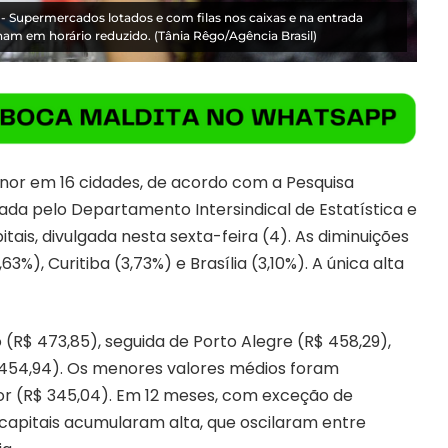
) - Supermercados lotados e com filas nos caixas e na entrada
nam em horário reduzido. (Tânia Rêgo/Agência Brasil)
nor em 16 cidades, de acordo com a Pesquisa
zada pelo Departamento Intersindical de Estatística e
ais, divulgada nesta sexta-feira (4). As diminuições
%), Curitiba (3,73%) e Brasília (3,10%). A única alta
 (R$ 473,85), seguida de Porto Alegre (R$ 458,29),
R$ 454,94). Os menores valores médios foram
or (R$ 345,04). Em 12 meses, com exceção de
 capitais acumularam alta, que oscilaram entre